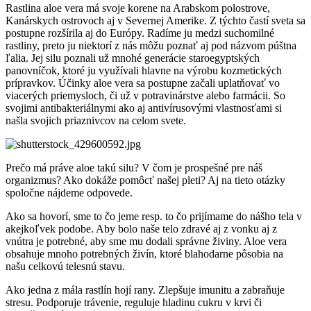
Rastlina aloe vera má svoje korene na Arabskom polostrove,
Kanárskych ostrovoch aj v Severnej Amerike. Z týchto častí sveta sa
postupne rozšírila aj do Európy. Radíme ju medzi suchomilné
rastliny, preto ju niektorí z nás môžu poznať aj pod názvom púštna
ľalia. Jej silu poznali už mnohé generácie staroegyptských
panovníčok, ktoré ju využívali hlavne na výrobu kozmetických
prípravkov. Účinky aloe vera sa postupne začali uplatňovať vo
viacerých priemysloch, či už v potravinárstve alebo farmácii. So
svojimi antibakteriálnymi ako aj antivírusovými vlastnosťami si
našla svojich priaznivcov na celom svete.
Prečo má práve aloe takú silu? V čom je prospešné pre náš
organizmus? Ako dokáže pomôcť našej pleti? Aj na tieto otázky
spoločne nájdeme odpovede.
Ako sa hovorí, sme to čo jeme resp. to čo prijímame do nášho tela v
akejkoľvek podobe. Aby bolo naše telo zdravé aj z vonku aj z
vnútra je potrebné, aby sme mu dodali správne živiny. Aloe vera
obsahuje mnoho potrebných živín, ktoré blahodarne pôsobia na
našu celkovú telesnú stavu.
Ako jedna z mála rastlín hojí rany. Zlepšuje imunitu a zabraňuje
stresu. Podporuje trávenie, reguluje hladinu cukru v krvi či