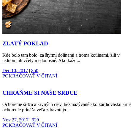
ZLATÝ POKLAD
Kde bolo tam bolo, za štyrmi dolinami a troma kotlinami, žili v
jednom úli včely medonosné. Ako každ...
Dec 10, 2017
|
850
POKRAČOVAŤ V ČITANÍ
CHRÁŇME SI NAŠE SRDCE
Ochorenie srdca a krvných ciev, tiež nazývané ako kardiovaskulárne
ochorenie prináša veľa zdravotnýc...
Nov 27, 2017
|
920
POKRAČOVAŤ V ČITANÍ