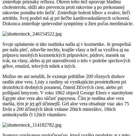
zmierňuje príznaky refluxu. Okrem toho tiež upravuje hladinu
cholesterolu, slúži ako prevencia proti rakovine a po prekonanej
rakovine pomáha telo liečiť. Zmierňuje bolesti kĺbov a svalov, lieči
artritídu. Svoj podiel má aj pri liečbe kardiovaskulárnych ochorení.
Dokonca zmierňuje sprievodné symptómy u žien počas menštruácie.
Svoje uplatnenie si táto rastlinka našla aj v kozmetike. Je prospešná
pre našu pleť, zdravšie nechty, krajšie vlasy a tiež sa využíva aj na
prípravu mnohých kozmetických prípravkov, púdrov, masiek na
tvár, na vlasy, alebo aj pri starostlivosti o telo v podobe sprchových
gélov, emulzií, telových mliek a iných.
Možno ste ani netušili, že existuje približne 200 rôznych druhov
rastlín aloe vera. Listy z rastliny sú vynikajúcim prostriedkom pri
dezinfekcii drobných poranení, čistení žlčových ciest, alebo pri
poštípaní hmyzom. V roku 1862 objavil George Ebers v starobylom
Egypte aloe vera ako súčasť papyrusu. Čím je rastlina aloe vera
staršia, tým je jej gél účinnejší. Gél aloe vera obsahuje viac ako 75
živín a 200 účinných látok vrátane 20tich minerálov, 18tich
aminokyselín či 12tich vitamínov.
Svetovo uznávanou spoločnosťou, ktorá vyrába produkty aj z tejto