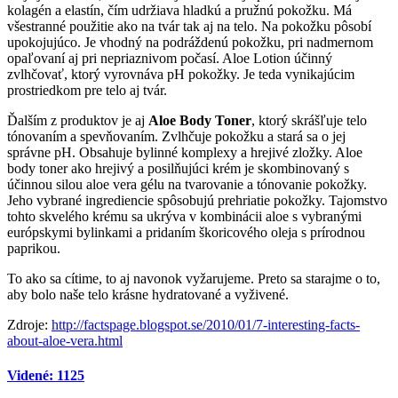
kolagén a elastín, čím udržiava hladkú a pružnú pokožku. Má
všestranné použitie ako na tvár tak aj na telo. Na pokožku pôsobí
upokojujúco. Je vhodný na podráždenú pokožku, pri nadmernom
opaľovaní aj pri nepriaznivom počasí. Aloe Lotion účinný
zvlhčovať, ktorý vyrovnáva pH pokožky. Je teda vynikajúcim
prostriedkom pre telo aj tvár.
Ďalším z produktov je aj
Aloe Body Toner
, ktorý skrášľuje telo
tónovaním a spevňovaním. Zvlhčuje pokožku a stará sa o jej
správne pH. Obsahuje bylinné komplexy a hrejivé zložky. Aloe
body toner ako hrejivý a posilňujúci krém je skombinovaný s
účinnou silou aloe vera gélu na tvarovanie a tónovanie pokožky.
Jeho vybrané ingrediencie spôsobujú prehriatie pokožky. Tajomstvo
tohto skvelého krému sa ukrýva v kombinácii aloe s vybranými
európskymi bylinkami a pridaním škoricového oleja s prírodnou
paprikou.
To ako sa cítime, to aj navonok vyžarujeme. Preto sa starajme o to,
aby bolo naše telo krásne hydratované a vyživené.
Zdroje:
http://factspage.blogspot.se/2010/01/7-interesting-facts-
about-aloe-vera.html
Videné: 1125