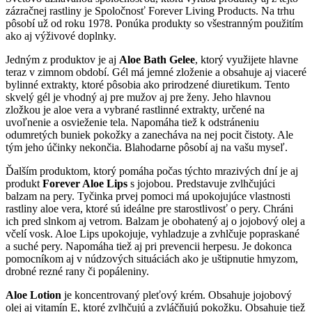
zázračnej rastliny je Spoločnosť Forever Living Products. Na trhu
pôsobí už od roku 1978. Ponúka produkty so všestranným použitím
ako aj výživové doplnky.
Jedným z produktov je aj
Aloe Bath Gelee
, ktorý využijete hlavne
teraz v zimnom období. Gél má jemné zloženie a obsahuje aj viaceré
bylinné extrakty, ktoré pôsobia ako prirodzené diuretikum. Tento
skvelý gél je vhodný aj pre mužov aj pre ženy. Jeho hlavnou
zložkou je aloe vera a vybrané rastlinné extrakty, určené na
uvoľnenie a osvieženie tela. Napomáha tiež k odstráneniu
odumretých buniek pokožky a zanecháva na nej pocit čistoty. Ale
tým jeho účinky nekončia. Blahodarne pôsobí aj na vašu myseľ.
Ďalším produktom, ktorý pomáha počas týchto mrazivých dní je aj
produkt
Forever Aloe Lips
s jojobou. Predstavuje zvlhčujúci
balzam na pery. Tyčinka prvej pomoci má upokojujúce vlastnosti
rastliny aloe vera, ktoré sú ideálne pre starostlivosť o pery. Chráni
ich pred slnkom aj vetrom. Balzam je obohatený aj o jojobový olej a
včelí vosk. Aloe Lips upokojuje, vyhladzuje a zvhlčuje popraskané
a suché pery. Napomáha tiež aj pri prevencii herpesu. Je dokonca
pomocníkom aj v núdzových situáciách ako je uštipnutie hmyzom,
drobné rezné rany či popáleniny.
Aloe Lotion
je koncentrovaný pleťový krém. Obsahuje jojobový
olej aj vitamín E, ktoré zvlhčujú a zvláčňujú pokožku. Obsahuje tiež